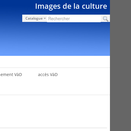
Images de la culture
Catalogue
nement VàD
accès VàD