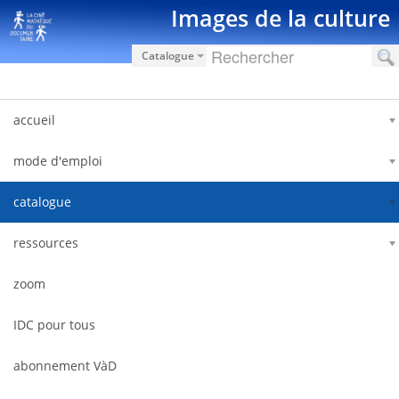
Saut au contenu
Images de la culture
Catalogue
accueil
mode d'emploi
catalogue
ressources
zoom
IDC pour tous
abonnement VàD