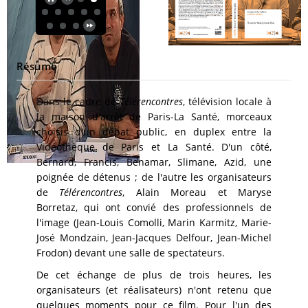
Résumé
Dans le cadre de
Télérencontres
, télévision locale à
la maison d'arrêt de Paris-La Santé, morceaux
choisis d'un débat public, en duplex entre la
Vidéothèque de Paris et La Santé. D'un côté,
Bernard, Francis, Benamar, Slimane, Azid, une
poignée de détenus ; de l'autre les organisateurs
de
Télérencontres
, Alain Moreau et Maryse
Borretaz, qui ont convié des professionnels de
l'image (Jean-Louis Comolli, Marin Karmitz, Marie-
José Mondzain, Jean-Jacques Delfour, Jean-Michel
Frodon) devant une salle de spectateurs.
De cet échange de plus de trois heures, les
organisateurs (et réalisateurs) n'ont retenu que
quelques moments pour ce film. Pour l'un des