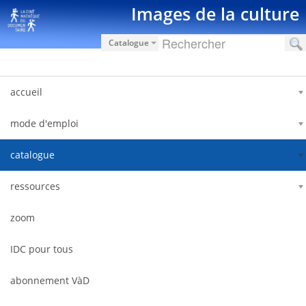
Saut au contenu
Images de la culture
Catalogue
accueil
mode d'emploi
catalogue
ressources
zoom
IDC pour tous
abonnement VàD