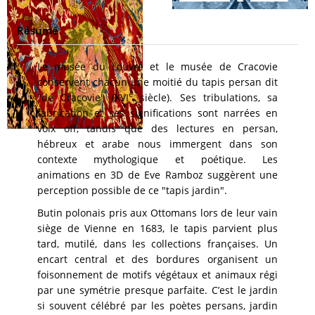
Résumé
Le musée du Louvre et le musée de Cracovie
conservent chacun une moitié du tapis persan dit
e
"de Cracovie" (XVI
siècle). Ses tribulations, sa
fabrication et ses significations sont narrées en
voix off, tandis que des lectures en persan,
hébreux et arabe nous immergent dans son
contexte mythologique et poétique. Les
animations en 3D de Eve Ramboz suggèrent une
perception possible de ce "tapis jardin".
Butin polonais pris aux Ottomans lors de leur vain
siège de Vienne en 1683, le tapis parvient plus
tard, mutilé, dans les collections françaises. Un
encart central et des bordures organisent un
foisonnement de motifs végétaux et animaux régi
par une symétrie presque parfaite. C’est le jardin
si souvent célébré par les poètes persans, jardin