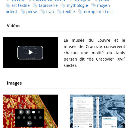
art textile
tapisserie
mythologie
moyen-
orient
perse
iran
textile
europe de l est
Vidéos
Le musée du Louvre et le
musée de Cracovie conservent
chacun une moitié du tapis
Play
e
persan dit "de Cracovie" (XVI
siècle).
Video
Images