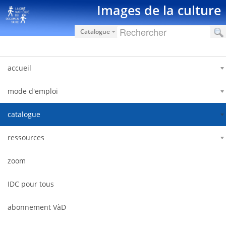
Saut au contenu
Images de la culture
Catalogue
accueil
mode d'emploi
catalogue
ressources
zoom
IDC pour tous
abonnement VàD