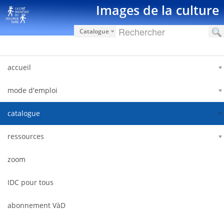
Saut au contenu
Images de la culture
Catalogue
accueil
mode d'emploi
catalogue
ressources
zoom
IDC pour tous
abonnement VàD