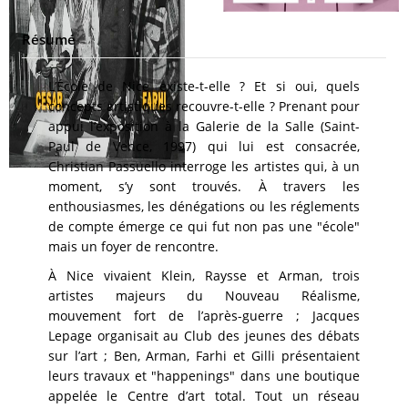
Résumé
L’École de Nice existe-t-elle ? Et si oui, quels
concepts artistiques recouvre-t-elle ? Prenant pour
appui l’exposition à la Galerie de la Salle (Saint-
Paul de Vence, 1997) qui lui est consacrée,
Christian Passuello interroge les artistes qui, à un
moment, s’y sont trouvés. À travers les
enthousiasmes, les dénégations ou les réglements
de compte émerge ce qui fut non pas une "école"
mais un foyer de rencontre.
À Nice vivaient Klein, Raysse et Arman, trois
artistes majeurs du Nouveau Réalisme,
mouvement fort de l’après-guerre ; Jacques
Lepage organisait au Club des jeunes des débats
sur l’art ; Ben, Arman, Farhi et Gilli présentaient
leurs travaux et "happenings" dans une boutique
appelée le Centre d’art total. Tout un réseau