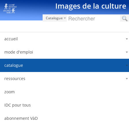
Saut au contenu
Images de la culture
Catalogue
accueil
mode d'emploi
catalogue
ressources
zoom
IDC pour tous
abonnement VàD