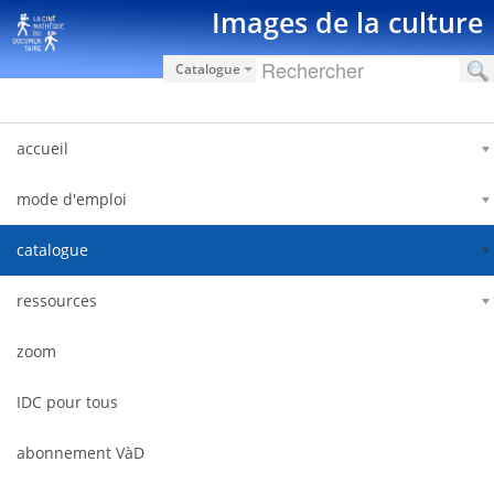
Saut au contenu
Images de la culture
Catalogue
accueil
mode d'emploi
catalogue
ressources
zoom
IDC pour tous
abonnement VàD