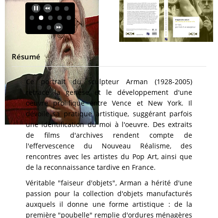
Résumé
Ce portrait du sculpteur Arman (1928-2005)
retrace la genèse et le développement d'une
oeuvre prolifique entre Vence et New York. Il
dévoile sa pratique artistique, suggérant parfois
une identification du moi à l'oeuvre. Des extraits
de films d'archives rendent compte de
l'effervescence du Nouveau Réalisme, des
rencontres avec les artistes du Pop Art, ainsi que
de la reconnaissance tardive en France.
Véritable "faiseur d'objets", Arman a hérité d'une
passion pour la collection d'objets manufacturés
auxquels il donne une forme artistique : de la
première "poubelle" remplie d'ordures ménagères