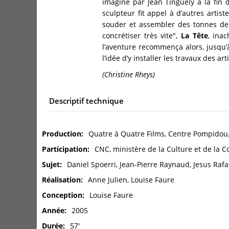
imaginé par Jean Tinguely à la fin 
sculpteur fit appel à d’autres artist
souder et assembler des tonnes de f
concrétiser très vite",
La Tête
, ina
l’aventure recommença alors, jusqu’à
l’idée d’y installer les travaux des ar
(Christine Rheys)
Descriptif technique
Production
Quatre à Quatre Films, Centre Pompidou
Participation
CNC, ministère de la Culture et de la
Sujet
Daniel Spoerri, Jean-Pierre Raynaud, Jesus Rafa
Réalisation
Anne Julien, Louise Faure
Conception
Louise Faure
Année
2005
Durée
57'