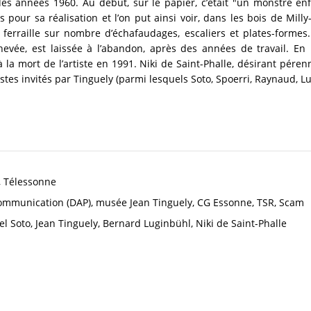
des années 1960. Au début, sur le papier, c’était "un monstre enfo
es pour sa réalisation et l’on put ainsi voir, dans les bois de Mil
erraille sur nombre d’échafaudages, escaliers et plates-formes.
chevée, est laissée à l’abandon, après des années de travail. En 1
 la mort de l’artiste en 1991. Niki de Saint-Phalle, désirant pér
tistes invités par Tinguely (parmi lesquels Soto, Spoerri, Raynaud, Lu
, Télessonne
 Communication (DAP), musée Jean Tinguely, CG Essonne, TSR, Scam
el Soto, Jean Tinguely, Bernard Luginbühl, Niki de Saint-Phalle