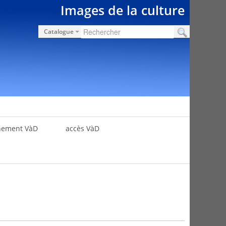
Images de la culture
Catalogue
nement VàD
accès VàD