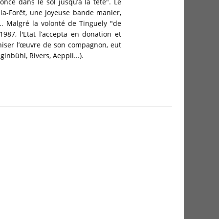
ncé dans le sol jusqu’à la tête". Le
ly-la-Forêt, une joyeuse bande manier,
.. Malgré la volonté de Tinguely "de
987, l'Etat l’accepta en donation et
enniser l’œuvre de son compagnon, eut
ginbühl, Rivers, Aeppli...).