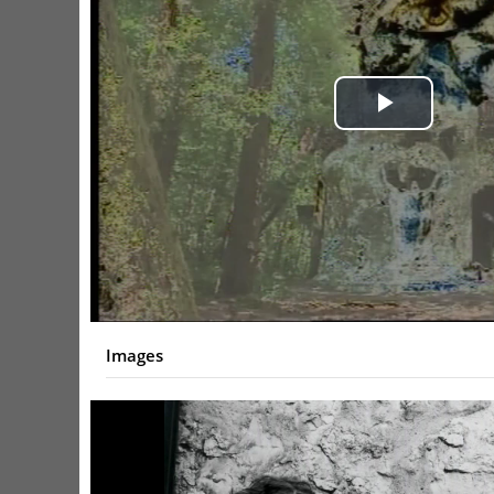
Play
Video
Images