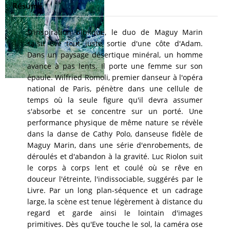
Résumé
D'inspiration biblique, le duo de Maguy Marin
saisit Eve tout juste sortie d'une côte d'Adam.
Dans un paysage désertique minéral, un homme
avance à pas lents. Il porte une femme sur son
épaule. Wilfried Romoli, premier danseur à l'opéra
national de Paris, pénètre dans une cellule de
temps où la seule figure qu'il devra assumer
s'absorbe et se concentre sur un porté. Une
performance physique de même nature se révèle
dans la danse de Cathy Polo, danseuse fidèle de
Maguy Marin, dans une série d'enrobements, de
déroulés et d'abandon à la gravité. Luc Riolon suit
le corps à corps lent et coulé où se rêve en
douceur l'étreinte, l'indissociable, suggérés par le
Livre. Par un long plan-séquence et un cadrage
large, la scène est tenue légèrement à distance du
regard et garde ainsi le lointain d'images
primitives. Dès qu'Eve touche le sol, la caméra ose