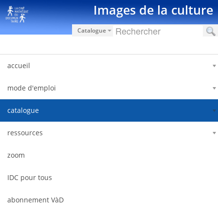
Saut au contenu
Images de la culture
Catalogue
accueil
mode d'emploi
catalogue
ressources
zoom
IDC pour tous
abonnement VàD