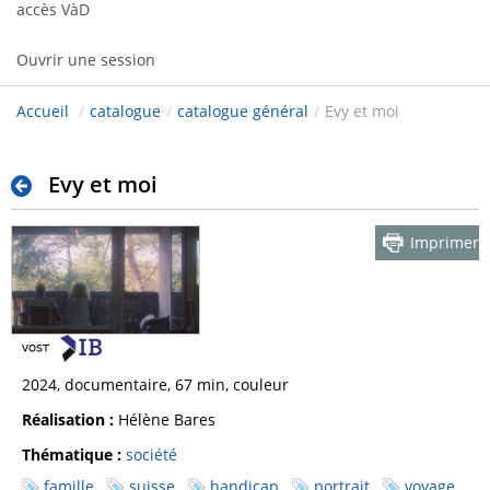
accès VàD
Ouvrir une session
Accueil
/
catalogue
/
catalogue général
/
Evy et moi
Evy et moi
Imprimer
2024, documentaire, 67 min, couleur
Réalisation :
Hélène Bares
Thématique :
société
famille
suisse
handicap
portrait
voyage