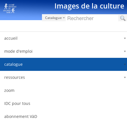
Saut au contenu
Images de la culture
Catalogue
accueil
mode d'emploi
catalogue
ressources
zoom
IDC pour tous
abonnement VàD