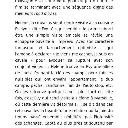
malvoyante – et affirme le goût du jeu du duo, le
film se terminant avec une séquence digne des
meilleurs
road movies
.
Hélène, la cinéaste, vient rendre visite à sa cousine
Evelyne, dite Evy. Ce qui semble de prime abord
être une simple visite amicale se révèle une
échappée ouverte à l'imprévu. Avec son caractère
fantasque et farouchement optimiste – qui
l'amène à déclarer « Je viens me cacher, je suis en
cavale » pour évoquer sa rupture avec son
conjoint violent –, Hélène trouve en Evy une alliée
de choix. Prenant la clé des champs pour fuir les
nuisibles qui ont envahi l'appartement, le duo
campe, pêche, randonne, fait de l'auto-stop, etc.
On les retrouve quelques mois plus tard et cette
fois, c'est Evy qui rend visite à Hélène à Marseille,
où cette dernière vit désormais. Il se dit dans ces
retrouvailles la beauté d'une relation où la joie du
temps passé ensemble n'oblitère pas l'intensité
des échanges. Capté au plus près et soutenu par