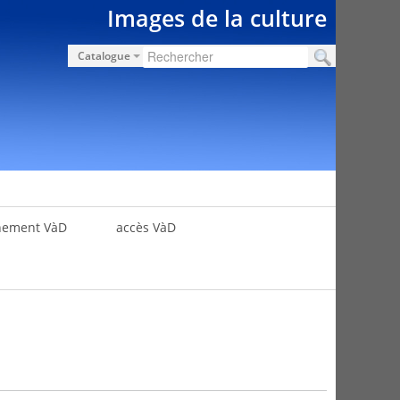
Images de la culture
Catalogue
nement VàD
accès VàD