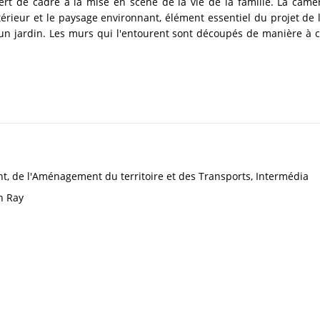
t de cadre à la mise en scène de la vie de la famille. La caméra
ntérieur et le paysage environnant, élément essentiel du projet de l
 un jardin. Les murs qui l'entourent sont découpés de manière à
t, de l'Aménagement du territoire et des Transports, Intermédia
n Ray