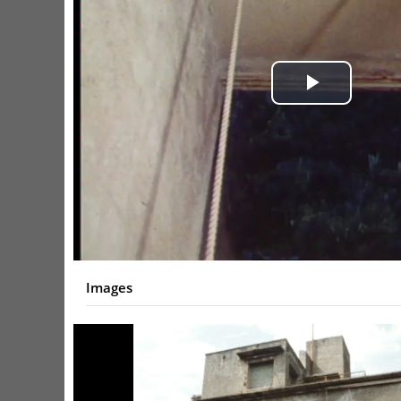
Play
Video
Images