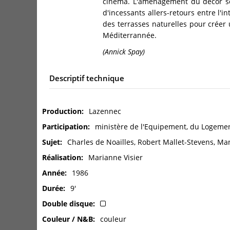
cinéma. L'aménagement du décor ser
d'incessants allers-retours entre l'i
des terrasses naturelles pour créer
Méditerrannée.
(Annick Spay)
Descriptif technique
Production
Lazennec
Participation
ministère de l'Equipement, du Logemen
Sujet
Charles de Noailles, Robert Mallet-Stevens, Ma
Réalisation
Marianne Visier
Année
1986
Durée
9'
Double disque
Couleur / N&B
couleur