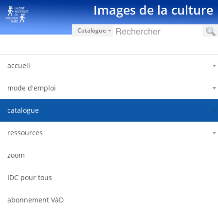
Saut au contenu
Images de la culture
Catalogue
accueil
mode d'emploi
catalogue
ressources
zoom
IDC pour tous
abonnement VàD