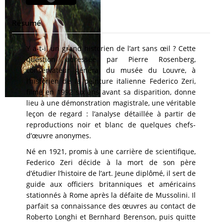
Résumé
Y a-t-il un grand historien de l’art sans œil ? Cette
question adressée par Pierre Rosenberg,
conservateur général du musée du Louvre, à
l’historien de la peinture italienne Federico Zeri,
filmé en 1992 six ans avant sa disparition, donne
lieu à une démonstration magistrale, une véritable
leçon de regard : l’analyse détaillée à partir de
reproductions noir et blanc de quelques chefs-
d’œuvre anonymes.
Né en 1921, promis à une carrière de scientifique,
Federico Zeri décide à la mort de son père
d’étudier l’histoire de l’art. Jeune diplômé, il sert de
guide aux officiers britanniques et américains
stationnés à Rome après la défaite de Mussolini. Il
parfait sa connaissance des œuvres au contact de
Roberto Longhi et Bernhard Berenson, puis quitte