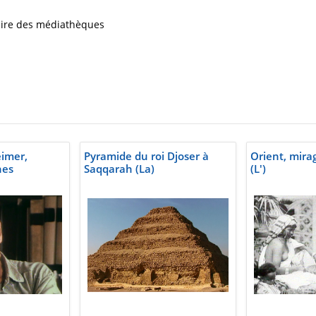
iaire des médiathèques
imer,
Pyramide du roi Djoser à
Orient, mira
nes
Saqqarah (La)
(L')