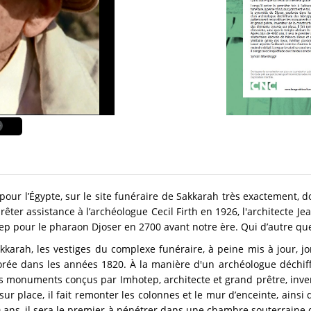
t pour l’Égypte, sur le site funéraire de Sakkarah très exactement, 
rêter assistance à l’archéologue Cecil Firth en 1926, l'architecte Je
otep pour le pharaon Djoser en 2700 avant notre ère. Qui d’autre que
akkarah, les vestiges du complexe funéraire, à peine mis à jour, jon
rée dans les années 1820. À la manière d'un archéologue déchiff
s monuments conçus par Imhotep, architecte et grand prêtre, inven
sur place, il fait remonter les colonnes et le mur d’enceinte, ainsi
 ans, il sera le premier à pénétrer dans une chambre souterraine 