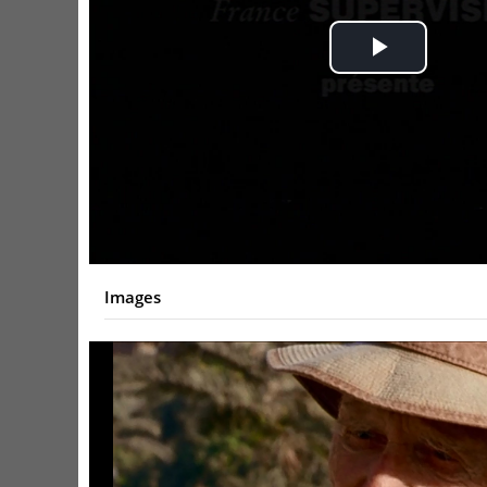
Play
Video
Images