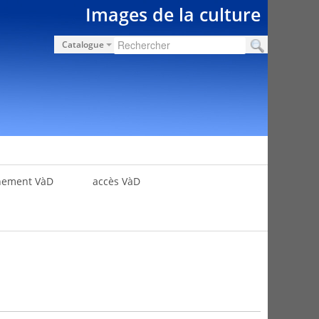
Images de la culture
Catalogue
nement VàD
accès VàD