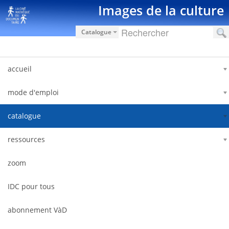
Saut au contenu
Images de la culture
Catalogue
accueil
mode d'emploi
catalogue
ressources
zoom
IDC pour tous
abonnement VàD