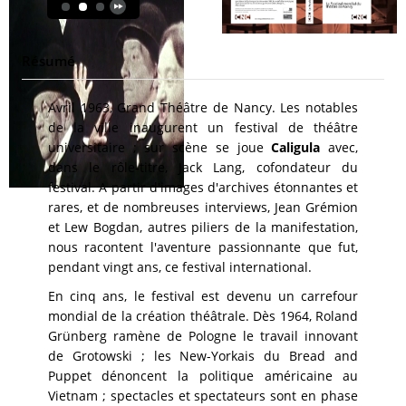
Résumé
Avril 1963, Grand Théâtre de Nancy. Les notables
de la ville inaugurent un festival de théâtre
universitaire ; sur scène se joue
Caligula
avec,
dans le rôle-titre, Jack Lang, cofondateur du
festival. A partir d'images d'archives étonnantes et
rares, et de nombreuses interviews, Jean Grémion
et Lew Bogdan, autres piliers de la manifestation,
nous racontent l'aventure passionnante que fut,
pendant vingt ans, ce festival international.
En cinq ans, le festival est devenu un carrefour
mondial de la création théâtrale. Dès 1964, Roland
Grünberg ramène de Pologne le travail innovant
de Grotowski ; les New-Yorkais du Bread and
Puppet dénoncent la politique américaine au
Vietnam ; spectacles et spectateurs sont en phase