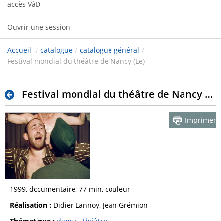
accès VàD
Ouvrir une session
Accueil
/
catalogue
/
catalogue général
/
Festival mondial du théâtre de Nancy (Le)
Festival mondial du théâtre de Nancy (Le)
Imprimer
1999, documentaire, 77 min, couleur
Réalisation :
Didier Lannoy, Jean Grémion
Thématique :
danse
théâtre