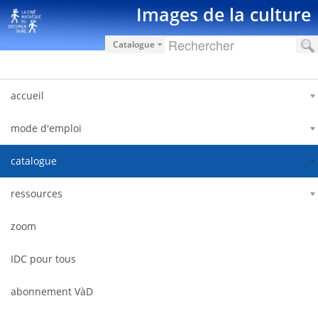
Saut au contenu
Images de la culture
Catalogue
accueil
mode d'emploi
catalogue
ressources
zoom
IDC pour tous
abonnement VàD