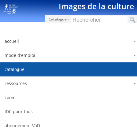
Saut au contenu
Images de la culture
Catalogue
accueil
mode d'emploi
catalogue
ressources
zoom
IDC pour tous
abonnement VàD