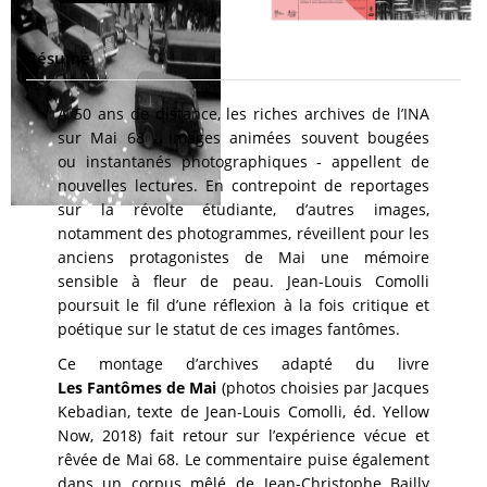
Résumé
A 50 ans de distance, les riches archives de l’INA
sur Mai 68 - images animées souvent bougées
ou instantanés photographiques - appellent de
nouvelles lectures. En contrepoint de reportages
sur la révolte étudiante, d’autres images,
notamment des photogrammes, réveillent pour les
anciens protagonistes de Mai une mémoire
sensible à fleur de peau. Jean-Louis Comolli
poursuit le fil d’une réflexion à la fois critique et
poétique sur le statut de ces images fantômes.
Ce montage d’archives adapté du livre
Les Fantômes de Mai
(photos choisies par Jacques
Kebadian, texte de Jean-Louis Comolli, éd. Yellow
Now, 2018) fait retour sur l’expérience vécue et
rêvée de Mai 68. Le commentaire puise également
dans un corpus mêlé de Jean-Christophe Bailly