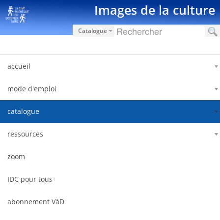
Saut au contenu
Images de la culture
Catalogue
accueil
mode d'emploi
catalogue
ressources
zoom
IDC pour tous
abonnement VàD