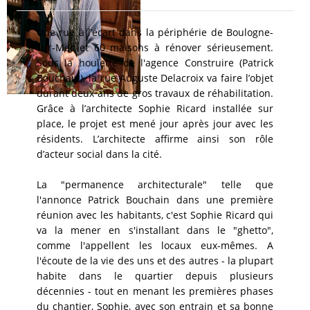
Une rue à l’écart dans la périphérie de Boulogne-
sur-Mer et 60 maisons à rénover sérieusement.
Sous la houlette de l'agence Construire (Patrick
Bouchain), la rue Auguste Delacroix va faire l’objet
durant deux ans de gros travaux de réhabilitation.
Grâce à l’architecte Sophie Ricard installée sur
place, le projet est mené jour après jour avec les
résidents. L’architecte affirme ainsi son rôle
d’acteur social dans la cité.
La "permanence architecturale" telle que
l'annonce Patrick Bouchain dans une première
réunion avec les habitants, c'est Sophie Ricard qui
va la mener en s'installant dans le "ghetto",
comme l'appellent les locaux eux-mêmes. A
l'écoute de la vie des uns et des autres - la plupart
habite dans le quartier depuis plusieurs
décennies - tout en menant les premières phases
du chantier, Sophie, avec son entrain et sa bonne