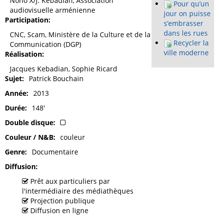
Nono X/J. Kebadian, Association
Pour qu’un
audiovisuelle arménienne
jour on puisse
Participation
s’embrasser
dans les rues
CNC, Scam, Ministère de la Culture et de la
Recycler la
Communication (DGP)
ville moderne
Réalisation
Jacques Kebadian, Sophie Ricard
Sujet
Patrick Bouchain
Année
2013
Durée
148'
Double disque
Couleur / N&B
couleur
Genre
Documentaire
Diffusion
Prêt aux particuliers par
l'intermédiaire des médiathèques
Projection publique
Diffusion en ligne