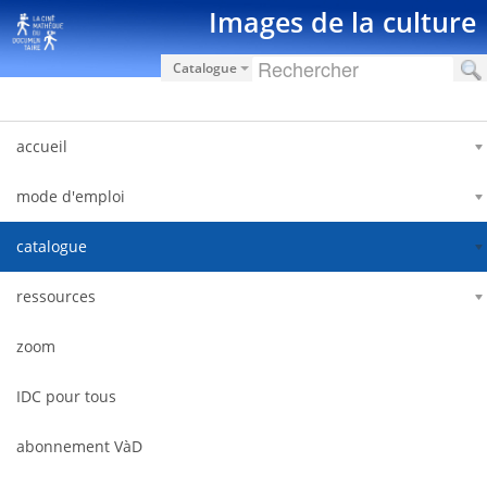
Saut au contenu
Images de la culture
Catalogue
accueil
mode d'emploi
catalogue
ressources
zoom
IDC pour tous
abonnement VàD