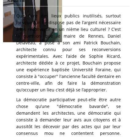
Résumé
Que faire des lieux publics inutilisés, surtout
lorsque l’on ne dispose pas de l’argent nécessaire
à les reconvertir en un nième lieu culturel ? C’est
la question que le maire de Rennes, Daniel
Delaveau, a posé à son ami Patrick Bouchain,
architecte connu pour ses reconversions
expérimentales. Avec l’aide de Sophie Ricard,
architecte dédiée à ce projet, Bouchain propose
une expérience baptisée Université Foraine, qui
consiste à "occuper" l'ancienne faculté dentaire en
centre-ville, afin de faire la démonstration
qu’occuper un lieu c’est déjà se l’approprier.
La démocratie participative peut-elle être autre
chose qu’une "démocratie bavarde", se
demandent les architectes, une démocratie qui
consiste à demander leur avis aux citoyens et à
aussitôt les décevoir par des actes qui par leur
consensus mou ne contentent personne.