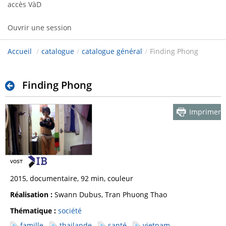
accès VàD
Ouvrir une session
Accueil
/
catalogue
/
catalogue général
/
Finding Phong
Finding Phong
Imprimer
2015, documentaire, 92 min, couleur
Réalisation :
Swann Dubus, Tran Phuong Thao
Thématique :
société
famille
thailande
santé
vietnam