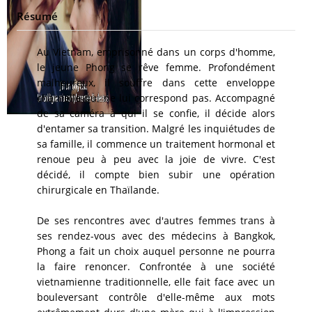
Résumé
Au Vietnam, emprisonné dans un corps d'homme,
le jeune Phong se rêve femme. Profondément
malheureux, il souffre dans cette enveloppe
charnelle qui ne lui correspond pas. Accompagné
de sa caméra à qui il se confie, il décide alors
d'entamer sa transition. Malgré les inquiétudes de
sa famille, il commence un traitement hormonal et
renoue peu à peu avec la joie de vivre. C'est
décidé, il compte bien subir une opération
chirurgicale en Thaïlande.
De ses rencontres avec d'autres femmes trans à
ses rendez-vous avec des médecins à Bangkok,
Phong a fait un choix auquel personne ne pourra
la faire renoncer. Confrontée à une société
vietnamienne traditionnelle, elle fait face avec un
bouleversant contrôle d'elle-même aux mots