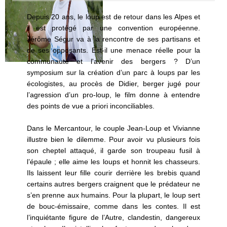
Depuis 20 ans, le loup est de retour dans les Alpes et
il est protégé par une convention européenne.
Jérôme Ségur va à la rencontre de ses partisans et
de ses opposants. Est-il une menace réelle pour la
communauté et l'avenir des bergers ? D’un
symposium sur la création d’un parc à loups par les
écologistes, au procès de Didier, berger jugé pour
l’agression d’un pro-loup, le film donne à entendre
des points de vue a priori inconciliables.
Dans le Mercantour, le couple Jean-Loup et Vivianne
illustre bien le dilemme. Pour avoir vu plusieurs fois
son cheptel attaqué, il garde son troupeau fusil à
l’épaule ; elle aime les loups et honnit les chasseurs.
Ils laissent leur fille courir derrière les brebis quand
certains autres bergers craignent que le prédateur ne
s’en prenne aux humains. Pour la plupart, le loup sert
de bouc-émissaire, comme dans les contes. Il est
l’inquiétante figure de l’Autre, clandestin, dangereux