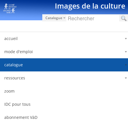
Saut au contenu
Images de la culture
Catalogue
accueil
mode d'emploi
catalogue
ressources
zoom
IDC pour tous
abonnement VàD