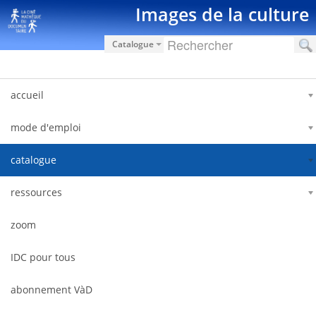
Saut au contenu
Images de la culture
Catalogue
accueil
mode d'emploi
catalogue
ressources
zoom
IDC pour tous
abonnement VàD