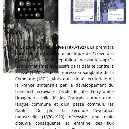
Résumé
1. Le pays où l'on arrive (1870-1927).
La première
partie illustre la volonté politique de "créer des
e
Français" dans la III
République naissante – après
les traumatismes successifs de la défaite contre la
Prusse (1870) et de la répression sanglante de la
Commune (1871). Alors que l’unité territoriale de
la France s’intensifie par le développement du
transport ferroviaire, l’école de Jules Ferry unifie
l’imaginaire collectif des Français autour d’une
langue commune et d’un passé commun, les
Gaulois. De plus, la Seconde Révolution
industrielle (1870-1910) nécessite une main
d’œuvre conséquente et entraîne des flux