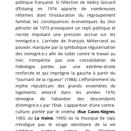
politique française. Si l’élection de Valéry Giscard
d’Estaing en 1974 apporte de nombreuses
réformes dont l’instauration du regroupement
familial, les conséquences économiques du
choc
pétrolier
de 1973 provoquent un repli politique et
raciste imposant une pression accrue sur les
immigré.e.s. L’arrivée de François Mitterrand au
pouvoir, marquée par la symbolique régularisation
des immigré.e.s afin de lutter contre le travail au
noir, n’empêche pas une consolidation de
l’idéologie portée par une extrême-droite
renforcée et qui imprègne la gauche à partir du
"tournant de la rigueur" (1984). L’effondrement du
mythe républicain des grands ensembles de
logements, amorcé dans les années 1970,
témoigne de l’abandon des descendants
d’immigré.e.s par l'Etat. L’apparition d’une contre-
culture, portée par le cinéma (
Rue Cases-Nègres
,
1983, ou
La Haine
, 1995) ou la musique (le rap),
n’endigue pas le virage identitaire de la vie
politique surtout autour de l’élection