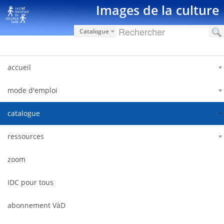
Saut au contenu
Images de la culture
Catalogue
accueil
mode d'emploi
catalogue
ressources
zoom
IDC pour tous
abonnement VàD