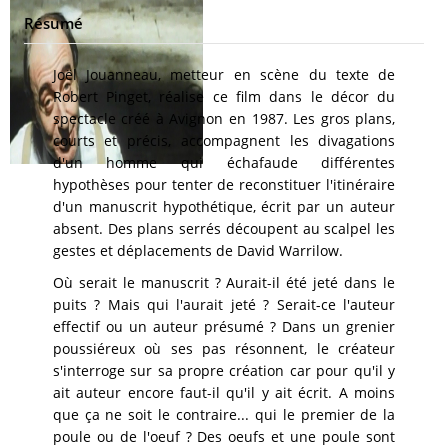
Résumé
Joël Jouanneau, metteur en scène du texte de
Robert Pinget, réalise ce film dans le décor du
spectacle créé à Avignon en 1987. Les gros plans,
courts et précis, accompagnent les divagations
d'un homme qui échafaude différentes
hypothèses pour tenter de reconstituer l'itinéraire
d'un manuscrit hypothétique, écrit par un auteur
absent. Des plans serrés découpent au scalpel les
gestes et déplacements de David Warrilow.
Où serait le manuscrit ? Aurait-il été jeté dans le
puits ? Mais qui l'aurait jeté ? Serait-ce l'auteur
effectif ou un auteur présumé ? Dans un grenier
poussiéreux où ses pas résonnent, le créateur
s'interroge sur sa propre création car pour qu'il y
ait auteur encore faut-il qu'il y ait écrit. A moins
que ça ne soit le contraire... qui le premier de la
poule ou de l'oeuf ? Des oeufs et une poule sont