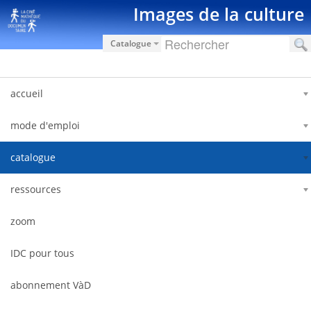
Saut au contenu
Images de la culture
Catalogue
accueil
mode d'emploi
catalogue
ressources
zoom
IDC pour tous
abonnement VàD