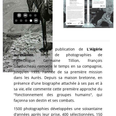
Résumé
A l'occasion de la publication de
L'Algérie
aurésienne
, livre de photographies de
l'ethnologue Germaine Tillion, François
Gauducheau remonte le temps en sa compagnie,
jusqu'en 1935, l'année de sa première mission
dans les Aurès. Depuis sa maison bretonne, en
présence d'une biographe attachée à ses pas et à
sa vie, elle commente cette première approche du
"fonctionnement des groupes humains", qui
façonna son destin et ses combats.
1500 photographies développées une soixantaine
d'années après leur prise, 400 sélectionnées, 150