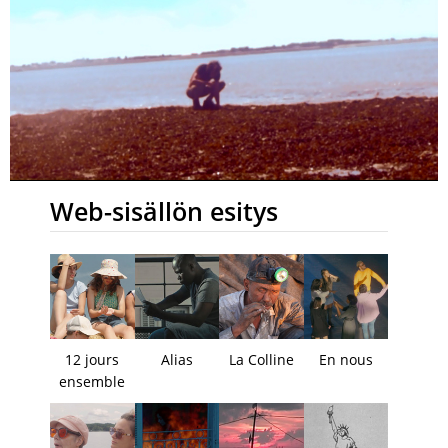
Web-sisällön esitys
12 jours
Alias
La Colline
En nous
ensemble