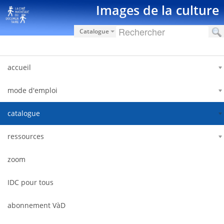
Saut au contenu
Images de la culture
Catalogue
accueil
mode d'emploi
catalogue
ressources
zoom
IDC pour tous
abonnement VàD