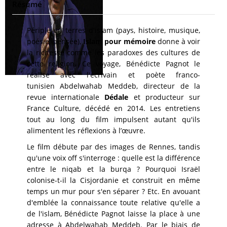
Résumé
Périple en terres d'islam (pays, histoire, musique,
poésie, pensée),
Islam pour mémoire
donne à voir
la richesse comme les paradoxes des cultures de
cette religion. Ce voyage, Bénédicte Pagnot le
réalise avec
l'écrivain et poète franco-
tunisien
Abdelwahab Meddeb,
directeur de la
revue internationale
Dédale
et producteur sur
France Culture, décédé en 2014
. Les entretiens
tout au long du film impulsent autant qu'ils
alimentent les réflexions à l’œuvre.
Le film débute par des images de Rennes, tandis
qu'une voix off s'interroge : quelle est la différence
entre le
niqab
et la burqa ? Pourquoi Israël
colonise-t-il la Cisjordanie et construit en même
temps un mur pour s'en séparer ? Etc. En avouant
d'emblée la connaissance toute relative qu'elle a
de l'islam, Bénédicte Pagnot laisse la place à une
adresse à Abdelwahab Meddeb. Par le biais de