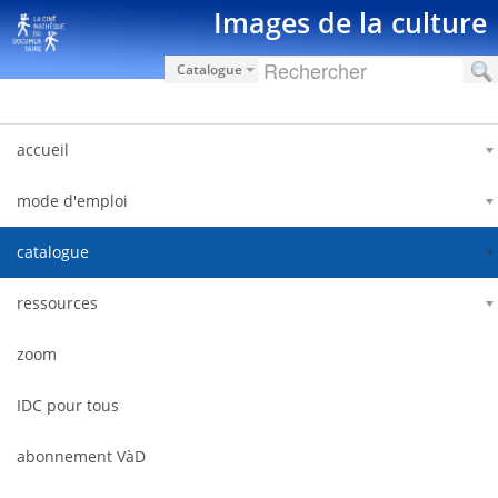
Saut au contenu
Images de la culture
Catalogue
accueil
mode d'emploi
catalogue
ressources
zoom
IDC pour tous
abonnement VàD