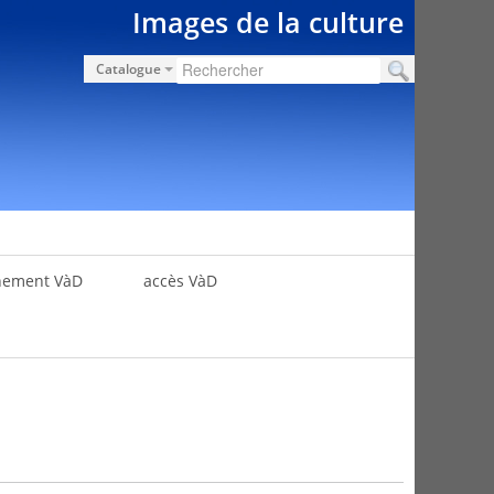
Images de la culture
Catalogue
nement VàD
accès VàD