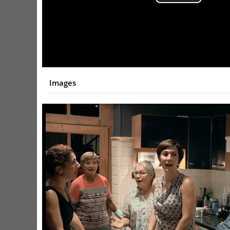
Play
Video
Images