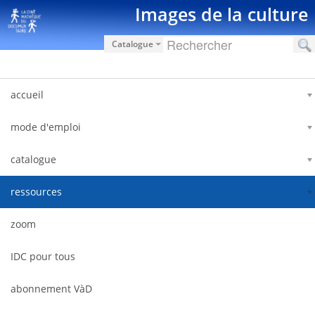
Saut au contenu
Images de la culture
Catalogue
accueil
mode d'emploi
catalogue
ressources
zoom
IDC pour tous
abonnement VàD