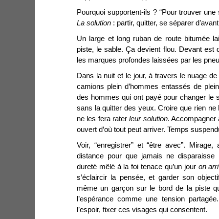
Pourquoi supportent-ils ? “Pour trouver une s
La solution
: partir, quitter, se séparer d’avant
Un large et long ruban de route bitumée lai
piste, le sable. Ça devient flou. Devant es
les marques profondes laissées par les pneus
Dans la nuit et le jour, à travers le nuage de
camions plein d’hommes entassés de plein
des hommes qui ont payé pour changer le sen
sans la quitter des yeux. Croire que rien ne 
ne les fera rater
leur solution
. Accompagner à
ouvert d’où tout peut arriver. Temps suspendu
Voir, “enregistrer” et “être avec”. Mirage
distance pour que jamais ne disparaisse 
dureté mêlé à la foi tenace qu’un jour
on arr
s’éclaircir la pensée, et garder son objecti
même un garçon sur le bord de la piste qui
l’espérance comme une tension partagée.
l’espoir, fixer ces visages qui consentent.