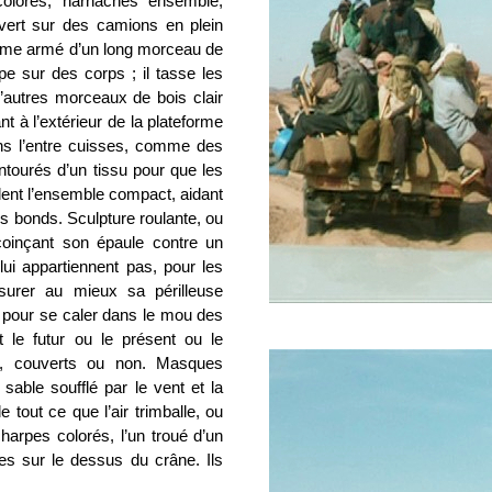
lorés, harnachés ensemble,
ert sur des camions en plein
homme armé d’un long morceau de
ape sur des corps ; il tasse les
d’autres morceaux de bois clair
t à l’extérieur de la plateforme
s l’entre cuisses, comme des
ntourés d’un tissu pour que les
lent l’ensemble compact, aidant
les bonds. Sculpture roulante, ou
oinçant son épaule contre un
lui appartiennent pas, pour les
surer au mieux sa périlleuse
e pour se caler dans le mou des
nt le futur ou le présent ou le
t, couverts ou non. Masques
sable soufflé par le vent et la
 tout ce que l’air trimballe, ou
harpes colorés, l’un troué d’un
ées sur le dessus du crâne. Ils