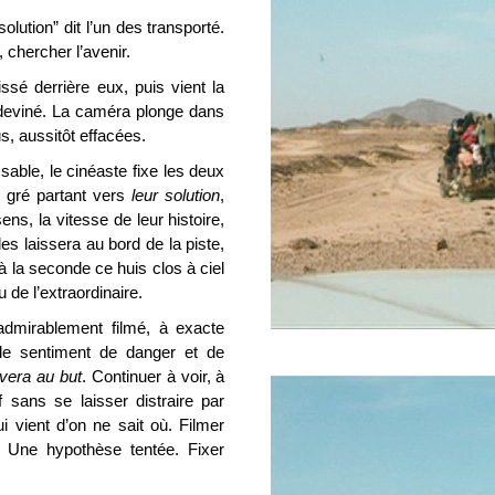
olution” dit l’un des transporté.
, chercher l’avenir.
ssé derrière eux, puis vient la
t deviné. La caméra plonge dans
, aussitôt effacées.
 sable, le cinéaste fixe les deux
 gré partant vers
leur solution
,
s, la vitesse de leur histoire,
les laissera au bord de la piste,
 la seconde ce huis clos à ciel
 de l’extraordinaire.
, admirablement filmé, à exacte
le sentiment de danger et de
ivera au but
. Continuer à voir, à
f sans se laisser distraire par
 vient d’on ne sait où. Filmer
 Une hypothèse tentée. Fixer