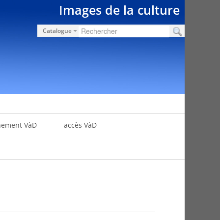
Images de la culture
Catalogue
nement VàD
accès VàD