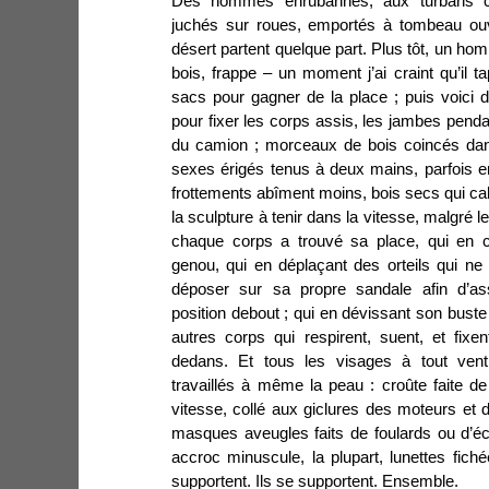
Des hommes enrubannés, aux turbans co
juchés sur roues, emportés à tombeau ouv
désert partent quelque part. Plus tôt, un 
bois, frappe – un moment j’ai craint qu’il t
sacs pour gagner de la place ; puis voici 
pour fixer les corps assis, les jambes pendan
du camion ; morceaux de bois coincés dan
sexes érigés tenus à deux mains, parfois e
frottements abîment moins, bois secs qui ca
la sculpture à tenir dans la vitesse, malgré 
chaque corps a trouvé sa place, qui en c
genou, qui en déplaçant des orteils qui ne 
déposer sur sa propre sandale afin d’as
position debout ; qui en dévissant son bust
autres corps qui respirent, suent, et fixe
dedans. Et tous les visages à tout ven
travaillés à même la peau : croûte faite de 
vitesse, collé aux giclures des moteurs et de
masques aveugles faits de foulards ou d’éc
accroc minuscule, la plupart, lunettes fich
supportent. Ils se supportent. Ensemble.