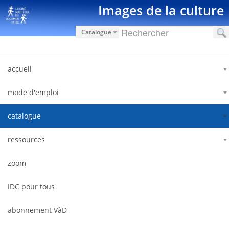
Saut au contenu
Images de la culture
Catalogue
accueil
mode d'emploi
catalogue
ressources
zoom
IDC pour tous
abonnement VàD