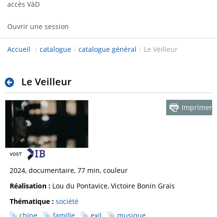
accès VàD
Ouvrir une session
Accueil
/
catalogue
/
catalogue général
/
Le Veilleur
Le Veilleur
Imprimer
2024, documentaire, 77 min, couleur
Réalisation :
Lou du Pontavice, Victoire Bonin Grais
Thématique :
société
chine
famille
exil
musique