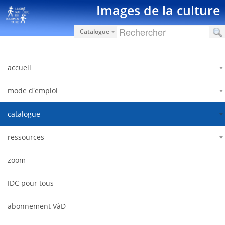
Saut au contenu
Images de la culture
Catalogue
accueil
mode d'emploi
catalogue
ressources
zoom
IDC pour tous
abonnement VàD