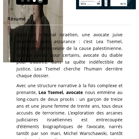
Résumé
Dans un tribunal israélien, une avocate juive
déambule avec assurance : c’est Lea Tsemel,
infatigable défenseuse de la cause palestinienne.
Grande juriste pour certains, avocate du diable
pour d’autres, dans sa quête indéfectible de
justice, Lea Tsemel cherche l’humain derrière
chaque dossier.
Avec une structure narrative à la fois complexe et
prenante,
Lea Tsemel, avocate
nous emmène au
long-cours de deux procès : un garçon de treize
ans et une jeune femme de trente ans, tous deux
accusés de terrorisme. L’exploration des arcanes
judiciaires israéliennes est entrecoupée
d’éléments biographiques de l’avocate, narrés
tantôt par son mari, Michel Warschawski, tantôt