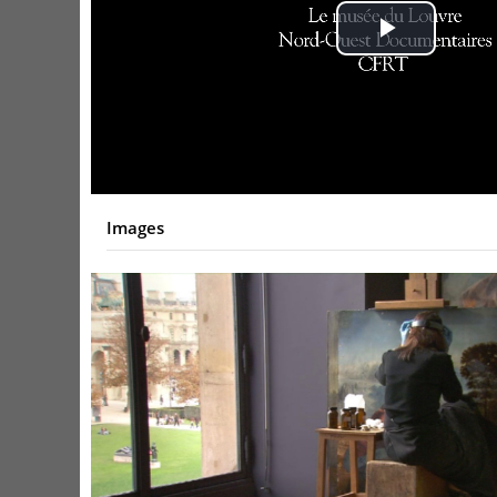
Play
Video
Images