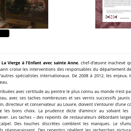
e
La Vierge à l'Enfant avec sainte Anne
, chef-d’œuvre inachevé qu
nn croise les interventions des responsables du département d
d’autres spécialistes internationaux. De 2008 à 2012, les enjeux, 
leau.
ribuées avec certitude au peintre le plus connu au monde n’est pa
eau, avec ses taches nombreuses et ses vernis successifs jaunis p
n, directeur et conservateur au Louvre, doivent s’entourer d’une 
e les bons choix. La prudence dicte d’amincir au solvant les
ever. Les taches – des repeints de restaurateurs débordant largem
alpel. Des touches discrètes comblent les manques. Le sfuma
ls réapparaissent. Des repentirs révèlent les recherches pictur