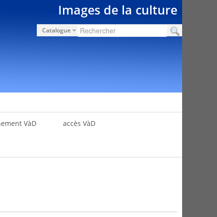
Images de la culture
Catalogue
nement VàD
accès VàD