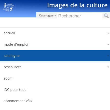
Saut au contenu
Images de la culture
Catalogue
accueil
mode d'emploi
catalogue
ressources
zoom
IDC pour tous
abonnement VàD