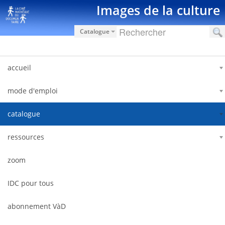
Saut au contenu
Images de la culture
Catalogue
accueil
mode d'emploi
catalogue
ressources
zoom
IDC pour tous
abonnement VàD