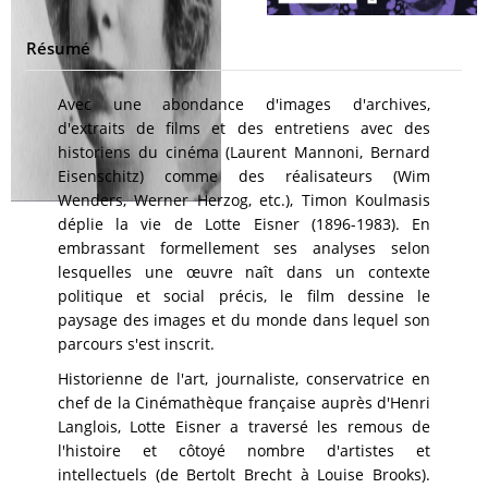
Résumé
Avec une abondance d'images d'archives,
d'extraits de films et des entretiens avec des
historiens du cinéma (Laurent Mannoni, Bernard
Eisenschitz) comme des réalisateurs (Wim
Wenders, Werner Herzog, etc.), Timon Koulmasis
déplie la vie de Lotte Eisner (1896-1983). En
embrassant formellement ses analyses selon
lesquelles une œuvre naît dans un contexte
politique et social précis, le film dessine le
paysage des images et du monde dans lequel son
parcours s'est inscrit.
Historienne de l'art, journaliste, conservatrice en
chef de la Cinémathèque française auprès d'Henri
Langlois, Lotte Eisner a traversé les remous de
l'histoire et côtoyé nombre d'artistes et
intellectuels (de Bertolt Brecht à Louise Brooks).