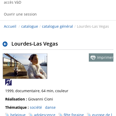
accès VàD
Ouvrir une session
Accueil
/
catalogue
/
catalogue général
/
Lourdes-Las Vegas
Lourdes-Las Vegas
Imprimer
1999, documentaire, 64 min, couleur
Réalisation :
Giovanni Cioni
Thématique :
société
danse
belgique
adolescence
fête foraine
europe de l