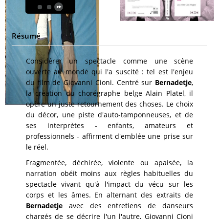
Résumé
Considérer un spectacle comme une scène
ouverte au monde qui l'a suscité : tel est l'enjeu
du film de Giovanni Cioni. Centré sur
Bernadetje
,
la création du chorégraphe belge Alain Platel, il
opère un juste retournement des choses. Le choix
du décor, une piste d'auto-tamponneuses, et de
ses interprètes - enfants, amateurs et
professionnels - affirment d'emblée une prise sur
le réel.
Fragmentée, déchirée, violente ou apaisée, la
narration obéit moins aux règles habituelles du
spectacle vivant qu'à l'impact du vécu sur les
corps et les âmes. En alternant des extraits de
Bernadetje
avec des entretiens de danseurs
chargés de se décrire l'un l'autre, Giovanni Cioni