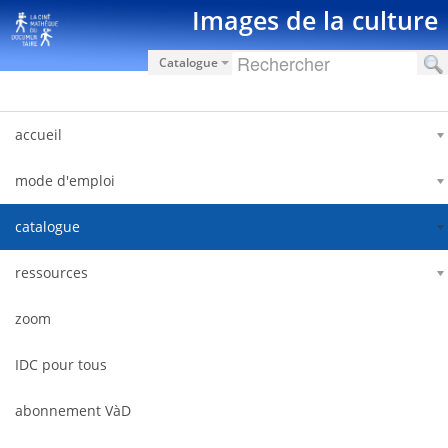
Saut au contenu
Images de la culture
Catalogue
accueil
mode d'emploi
catalogue
ressources
zoom
IDC pour tous
abonnement VàD