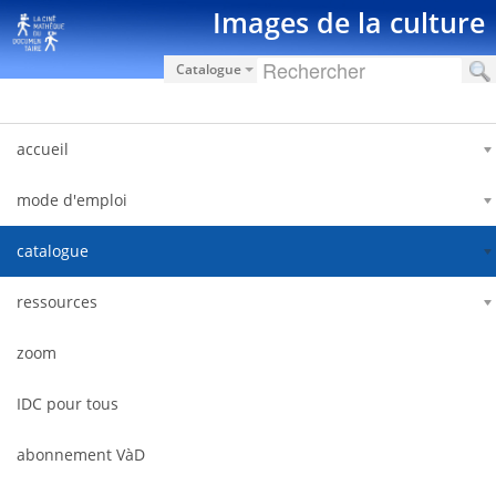
Saut au contenu
Images de la culture
Catalogue
accueil
mode d'emploi
catalogue
ressources
zoom
IDC pour tous
abonnement VàD