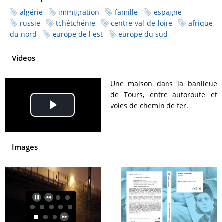
algérie
immigration
famille
espagne
russie
tchétchénie
centre-val-de-loire
afrique
du nord
europe de l est
europe du sud
Vidéos
Une maison dans la banlieue
de Tours, entre autoroute et
voies de chemin de fer.
Play
Video
Images