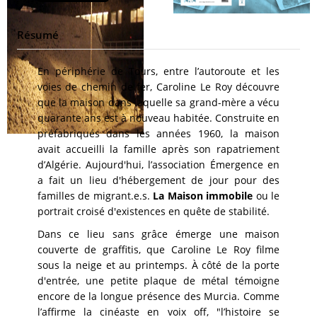
Résumé
En périphérie de Tours, entre l’autoroute et les
voies de chemin de fer, Caroline Le Roy découvre
que la maison dans laquelle sa grand-mère a vécu
quarante ans est à nouveau habitée. Construite en
préfabriqués dans les années 1960, la maison
avait accueilli la famille après son rapatriement
d’Algérie. Aujourd'hui, l’association Émergence en
a fait un lieu d'hébergement de jour pour des
familles de migrant.e.s.
La Maison immobile
ou le
portrait croisé d'existences en quête de stabilité.
Dans ce lieu sans grâce émerge une maison
couverte de graffitis, que Caroline Le Roy filme
sous la neige et au printemps. À côté de la porte
d'entrée, une petite plaque de métal témoigne
encore de la longue présence des Murcia. Comme
l’affirme la cinéaste en voix off, "l’histoire se