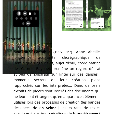
Résumé
Moderato Cantabile
(1997, 15'). Anne Abeille,
longtemps assistante chorégraphique de
Dominique Bagouet et, aujourd’hui, coordinatrice
des Carnets Bagouet, promène un regard délicat
et peu démonstratif sur l’intérieur des danses :
moments secrets de leur création, plans
rapprochés sur les interprètes... Dans de brefs
extraits de pièces sont insérés des documents qui
ne leur sont étrangers qu’en apparence : éléments
utilisés lors des processus de création (les bandes
dessinées de
So Schnell
, les extraits de textes
ayant servi aux improvisations de
Jours étranges
),