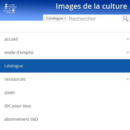
Saut au contenu
Images de la culture
Catalogue
accueil
mode d'emploi
catalogue
ressources
zoom
IDC pour tous
abonnement VàD