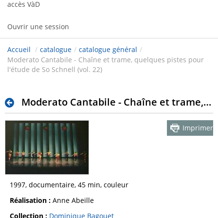
accès VàD
Ouvrir une session
Accueil
/
catalogue
/
catalogue général
/
Moderato Cantabile - Chaîne et trame, quelques pistes pour
l'étude de So Schnell (vol. 22)
Moderato Cantabile - Chaîne et trame, quelques pistes pour l'étude de So Schnell (vol. 22)
Imprimer
1997, documentaire, 45 min, couleur
Réalisation :
Anne Abeille
Collection :
Dominique Bagouet