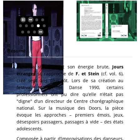
Résumé
Dans sa stridence et son énergie brute,
Jours
étranges
se rapproche de
F. et Stein
(cf. vol. 6),
créé sept ans plus tôt. Lors de sa création au
festival Montpellier Danse 1990, certains
professionnels ont pu dire qu’elle n’était pas
"digne" d’un directeur de Centre chorégraphique
national. Sur la musique des Doors, la pièce
évoque les approches – premiers émois, jeux,
désespoirs passagers, passages à vide – des états
adolescents.
Composée à partir d’improvisations des danseurs,