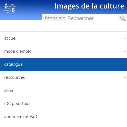
Saut au contenu
Images de la culture
Catalogue
accueil
mode d'emploi
catalogue
ressources
zoom
IDC pour tous
abonnement VàD