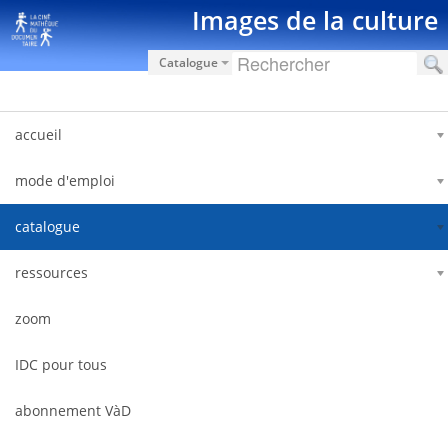
Saut au contenu
Images de la culture
Catalogue
accueil
mode d'emploi
catalogue
ressources
zoom
IDC pour tous
abonnement VàD