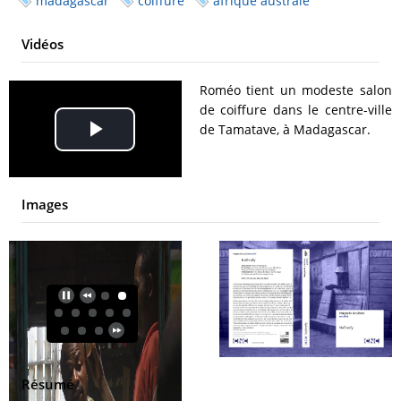
madagascar
coiffure
afrique australe
Vidéos
Roméo tient un modeste salon
de coiffure dans le centre-ville
de Tamatave, à Madagascar.
Play
Video
Images
Résumé