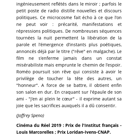
ingénieusement reflétés dans le miroir ; parfois le
petit poste de radio distille nouvelles et discours
politiques. Ce microcosme fait écho à ce que l’on
ne peut voir : précarité, manifestations et
répressions politiques. De nombreuses séquences
tournées la nuit permettent la libération de la
parole et l’émergence d’instants plus poétiques,
annoncés déjà par le titre ("rêve" en malgache). Le
film ne s’enferme jamais dans un constat
misérabiliste mais emprunte le chemin de l’espoir.
Roméo poursuit son rêve qui consiste à avoir le
privilège de toucher la tête des autres, un
"honneur". A force de se battre, il obtient enfin
son salon en dur. En craquant sur l'épaule de son
ami - "j’en ai plein le cœur" - il exprime autant sa
joie que les sacrifices auxquels il a dû consentir.
(Joffrey Speno)
Cinéma du Réel 2019 : Prix de l'Institut français -
Louis Marcorelles ; Prix Loridan-Ivens-CNAP.