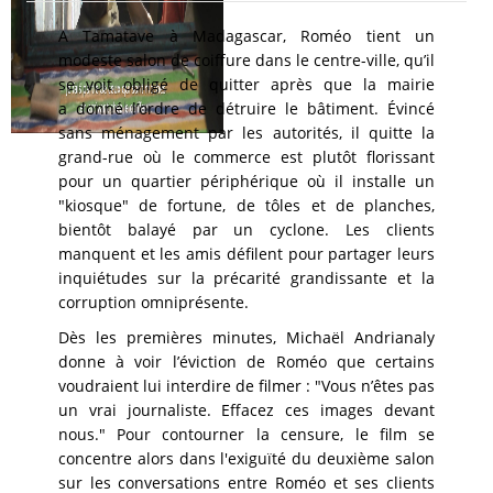
A Tamatave à Madagascar, Roméo tient un
modeste salon de coiffure dans le centre-ville, qu’il
se voit obligé de quitter après que la mairie
a donné l’ordre de détruire le bâtiment. Évincé
sans ménagement par les autorités, il quitte la
grand-rue où le commerce est plutôt florissant
pour un quartier périphérique où il installe un
"kiosque" de fortune, de tôles et de planches,
bientôt balayé par un cyclone. Les clients
manquent et les amis défilent pour partager leurs
inquiétudes sur la précarité grandissante et la
corruption omniprésente.
Dès les premières minutes, Michaël Andrianaly
donne à voir l’éviction de Roméo que certains
voudraient lui interdire de filmer : "Vous n’êtes pas
un vrai journaliste. Effacez ces images devant
nous." Pour contourner la censure, le film se
concentre alors dans l'exiguïté du deuxième salon
sur les conversations entre Roméo et ses clients