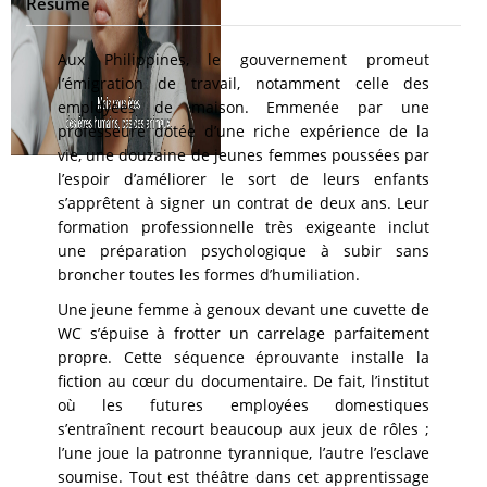
Résumé
Aux Philippines, le gouvernement promeut
l’émigration de travail, notamment celle des
employées de maison. Emmenée par une
professeure dotée d’une riche expérience de la
vie, une douzaine de jeunes femmes poussées par
l’espoir d’améliorer le sort de leurs enfants
s’apprêtent à signer un contrat de deux ans. Leur
formation professionnelle très exigeante inclut
une préparation psychologique à subir sans
broncher toutes les formes d’humiliation.
Une jeune femme à genoux devant une cuvette de
WC s’épuise à frotter un carrelage parfaitement
propre. Cette séquence éprouvante installe la
fiction au cœur du documentaire. De fait, l’institut
où les futures employées domestiques
s’entraînent recourt beaucoup aux jeux de rôles ;
l’une joue la patronne tyrannique, l’autre l’esclave
soumise. Tout est théâtre dans cet apprentissage