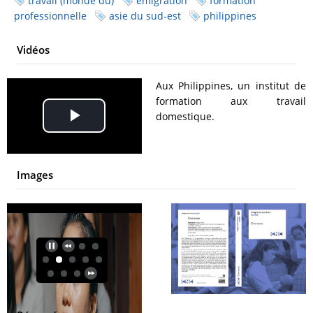
travail (monde du)
émigration
formation
professionnelle
asie du sud-est
philippines
Vidéos
Aux Philippines, un institut de
formation aux travail
domestique.
Play
Video
Images