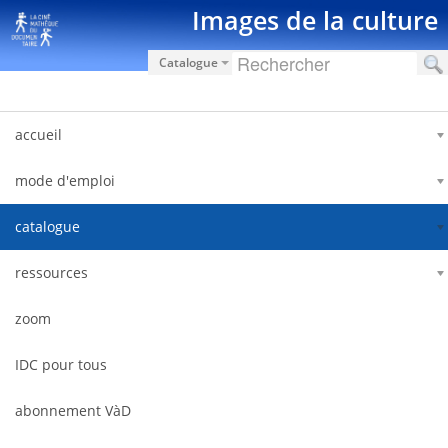
Saut au contenu
Images de la culture
Catalogue
accueil
mode d'emploi
catalogue
ressources
zoom
IDC pour tous
abonnement VàD