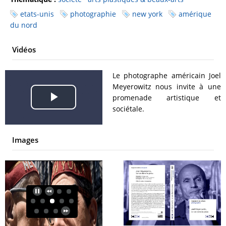
etats-unis
photographie
new york
amérique
du nord
Vidéos
Le photographe américain Joel
Meyerowitz nous invite à une
promenade artistique et
Play
sociétale.
Video
Images