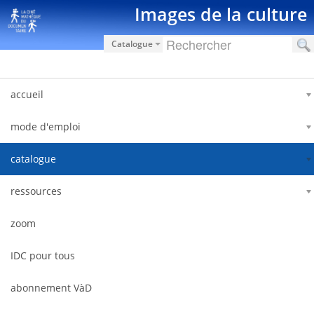
Saut au contenu
Images de la culture
Catalogue
accueil
mode d'emploi
catalogue
ressources
zoom
IDC pour tous
abonnement VàD