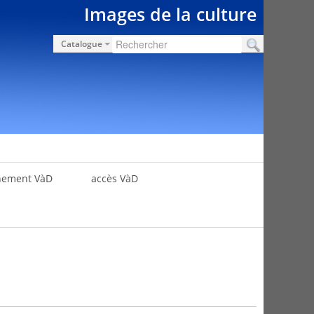
Images de la culture
Catalogue
nement VàD
accès VàD