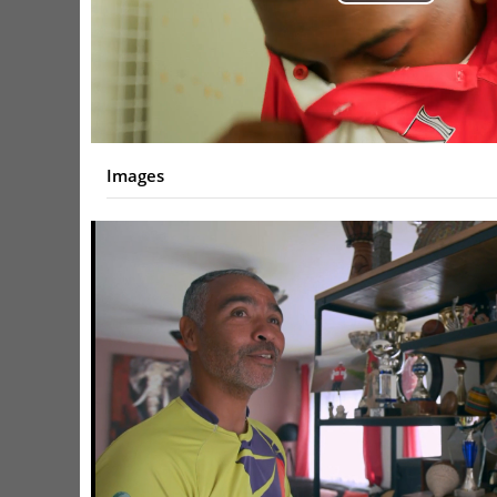
Play
Video
Images