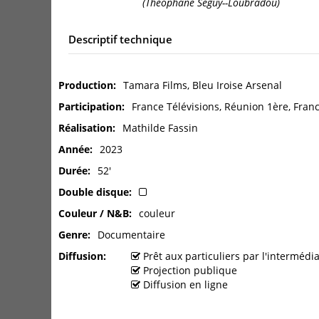
(Théophane Séguy--Loubradou)
Descriptif technique
Production
Tamara Films, Bleu Iroise Arsenal
Participation
France Télévisions, Réunion 1ère, Fran
Réalisation
Mathilde Fassin
Année
2023
Durée
52'
Double disque
Couleur / N&B
couleur
Genre
Documentaire
Diffusion
Prêt aux particuliers par l'interméd
Projection publique
Diffusion en ligne