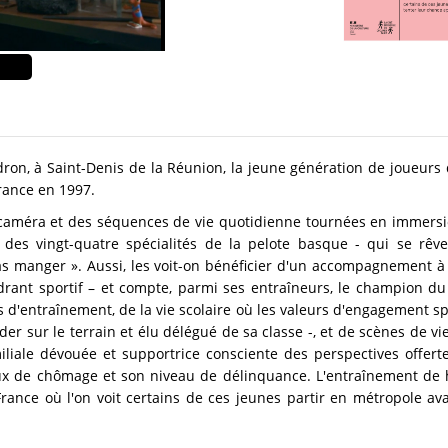
ron, à Saint-Denis de la Réunion, la jeune génération de joueurs
France en 1997.
 caméra et des séquences de vie quotidienne tournées en immersio
e des vingt-quatre spécialités de la pelote basque - qui se rêv
pas manger ». Aussi, les voit-on bénéficier d'un accompagnement à 
cadrant sportif – et compte, parmi ses entraîneurs, le champion du
 d'entraînement, de la vie scolaire où les valeurs d'engagement sp
ader sur le terrain et élu délégué de sa classe -, et de scènes de vi
liale dévouée et supportrice consciente des perspectives offert
x de chômage et son niveau de délinquance. L'entraînement de hau
nce où l'on voit certains de ces jeunes partir en métropole avan