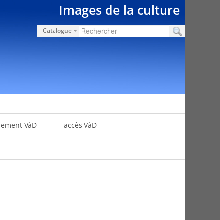
Images de la culture
Catalogue
nement VàD
accès VàD