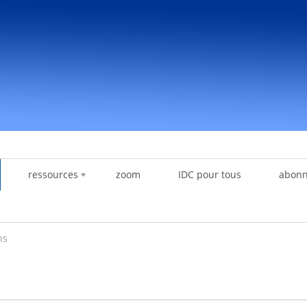
ressources
zoom
IDC pour tous
abon
ns