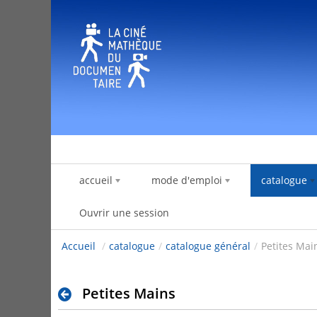
Saut au contenu
accueil
mode d'emploi
catalogue
Ouvrir une session
Accueil
/
catalogue
/
catalogue général
/
Petites Mai
Petites Mains