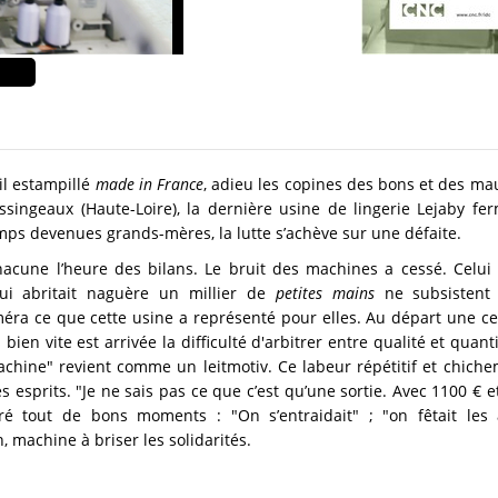
ail estampillé
made in France
, adieu les copines des bons et des mauv
Issingeaux (Haute-Loire), la dernière usine de lingerie Lejaby fer
emps devenues grands-mères, la lutte s’achève sur une défaite.
chacune l’heure des bilans. Le bruit des machines a cessé. Celu
ui abritait naguère un millier de
petites mains
ne subsistent
méra ce que cette usine a représenté pour elles. Au départ une ce
s bien vite est arrivée la difficulté d'arbitrer entre qualité et qua
achine" revient comme un leitmotiv. Ce labeur répétitif et chich
esprits. "Je ne sais pas ce que c’est qu’une sortie. Avec 1100 € et 
é tout de bons moments : "On s’entraidait" ; "on fêtait les an
, machine à briser les solidarités.