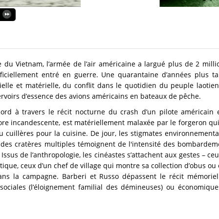
 du Vietnam, l’armée de l’air américaine a largué plus de 2 milli
ficiellement entré en guerre. Une quarantaine d’années plus ta
elle et matérielle, du conflit dans le quotidien du peuple laot
ervoirs d’essence des avions américains en bateaux de pêche.
ord à travers le récit nocturne du crash d’un pilote américain 
ore incandescente, est matériellement malaxée par le forgeron qui
u cuillères pour la cuisine. De jour, les stigmates environnementa
", des cratères multiples témoignent de l'intensité des bombardem
 Issus de l’anthropologie, les cinéastes s’attachent aux gestes – c
tique, ceux d’un chef de village qui montre sa collection d’obus o
s la campagne. Barberi et Russo dépassent le récit mémoriel
nt sociales (l’éloignement familial des démineuses) ou économiqu