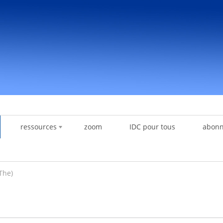
ressources
zoom
IDC pour tous
abon
The)