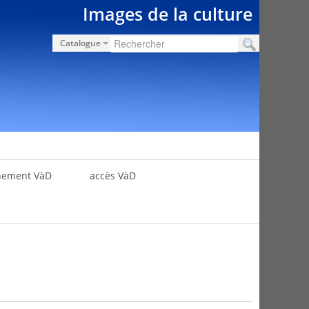
Images de la culture
Catalogue
nement VàD
accès VàD