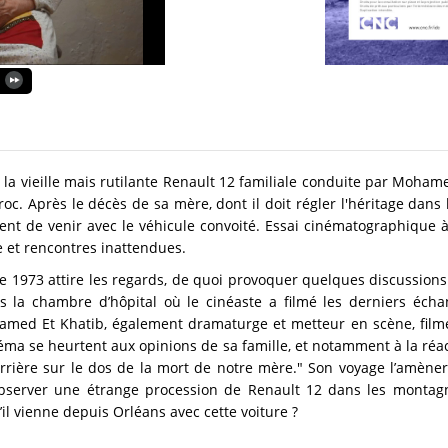
la vieille mais rutilante Renault 12 familiale conduite par Moham
oc. Après le décès de sa mère, dont il doit régler l'hé
ritage
dans l
t de venir avec le véhicule convoité. Essai cinématographique à
e et rencontres inattendues.
 de 1973 attire les regards, de quoi provoquer quelques discussion
s la chambre d’hôpital où le cinéaste a filmé les derniers éc
med Et Khatib, également dramaturge et metteur en scène, filme 
néma se heurtent aux opinions de sa famille, et notamment à la ré
carrière sur le dos de la mort de notre mère." Son voyage l’amène
à observer une étrange procession de Renault 12 dans les monta
il vienne depuis Orléans avec cette voiture ?