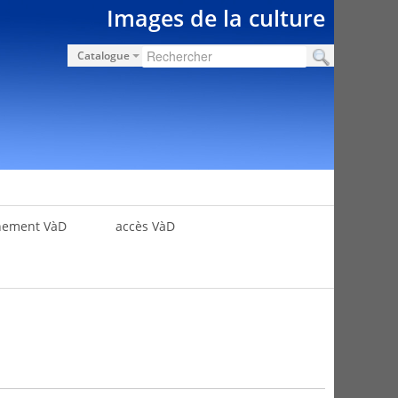
Images de la culture
Catalogue
nement VàD
accès VàD