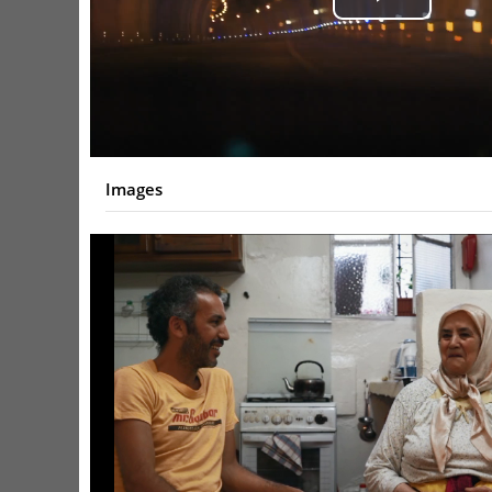
Play
Video
Images