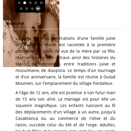
Résumé
La saga de trois générations d'une famille juive
originaire du Maroc est racontée à la première
personne du point de vue de la mère par sa fille,
réalisatrice. Le film retrace ainsi des histoires du
Maroc, de rencontres entre traditions juive et
musulmane, de diaspora. Le temps d'un tournage
et d'un anniversaire, la famille est réunie à Oulad
Moumen, sur l'emplacement du village fondateur.
A l'âge de 12 ans, elle est promise à son futur mari
de 15 ans son aîné. Le mariage est pour elle un
souvenir magnifique. Les enfants naissent au fil
des déplacements d'un village à un autre, jusqu'à
Casablanca où, au commerce de l'olive et du
raisin, succède celui du blé et de l'orge. Adultes,