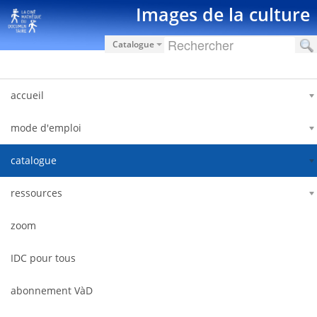
Saut au contenu
Images de la culture
Catalogue
accueil
mode d'emploi
catalogue
ressources
zoom
IDC pour tous
abonnement VàD