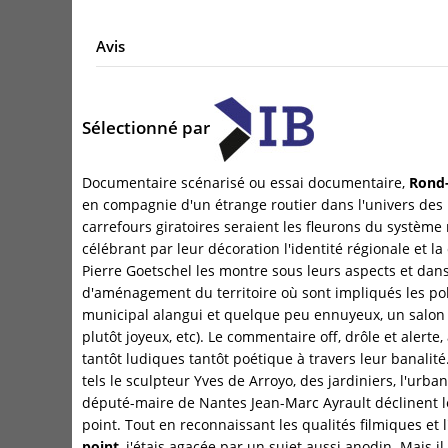
Avis
Sélectionné par
Documentaire scénarisé ou essai documentaire,
Rond-
en compagnie d'un étrange routier dans l'univers des 
carrefours giratoires seraient les fleurons du système 
célébrant par leur décoration l'identité régionale et l
Pierre Goetschel les montre sous leurs aspects et dans
d'aménagement du territoire où sont impliqués les pol
municipal alangui et quelque peu ennuyeux, un salon
plutôt joyeux, etc). Le commentaire off, drôle et aler
tantôt ludiques tantôt poétique à travers leur banalit
tels le sculpteur Yves de Arroyo, des jardiniers, l'urban
député-maire de Nantes Jean-Marc Ayrault déclinent le
point. Tout en reconnaissant les qualités filmiques et 
point
, j'étais agacée par un sujet aussi anodin. Mais 