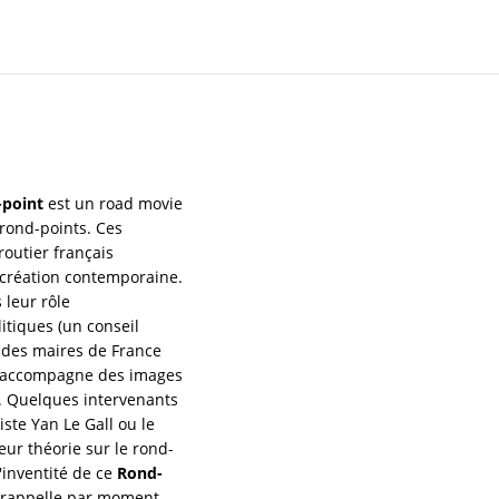
point
est un road movie
rond-points. Ces
routier français
a création contemporaine.
 leur rôle
itiques (un conseil
 des maires de France
te, accompagne des images
é. Quelques intervenants
iste Yan Le Gall ou le
ur théorie sur le rond-
l'inventité de ce
Rond-
il rappelle par moment