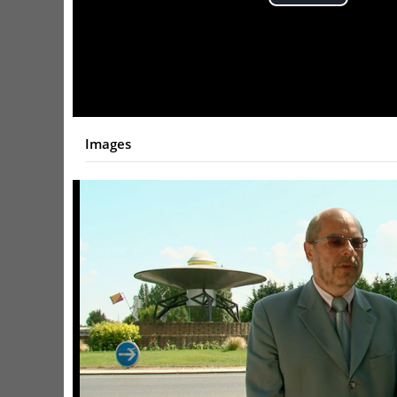
Play
Video
Images