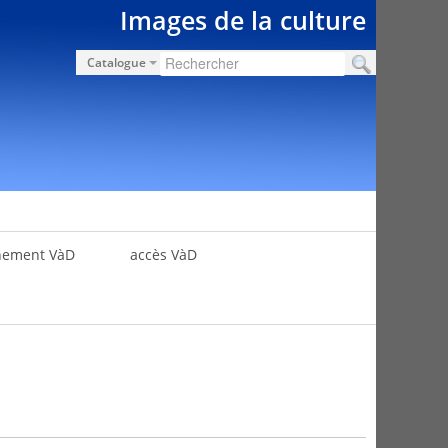
Images de la culture
Catalogue
nement VàD
accès VàD