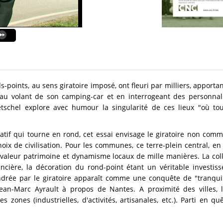
points, au sens giratoire imposé, ont fleuri par milliers, apportant 
au volant de son camping-car et en interrogeant des personnalité
etschel explore avec humour la singularité de ces lieux "où tou
atif qui tourne en rond, cet essai envisage le giratoire non com
x de civilisation. Pour les communes, ce terre-plein central, en 
valeur patrimoine et dynamisme locaux de mille manières. La col
ancière, la décoration du rond-point étant un véritable investis
endrée par le giratoire apparaît comme une conquête de "tranquilli
Jean-Marc Ayrault à propos de Nantes. A proximité des villes, l
zones (industrielles, d'activités, artisanales, etc.). Parti en quê