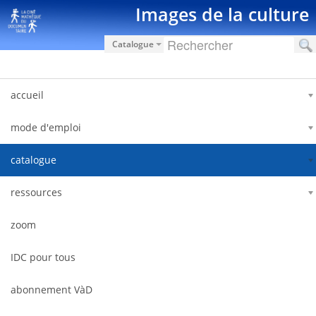
Saut au contenu
Images de la culture
Catalogue
accueil
mode d'emploi
catalogue
ressources
zoom
IDC pour tous
abonnement VàD