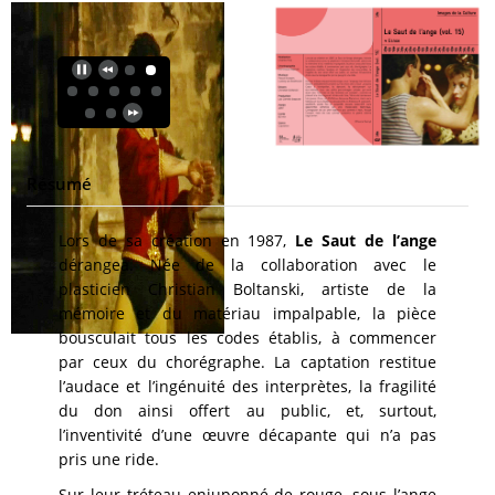
Résumé
Lors de sa création en 1987,
Le Saut de l’ange
dérangea. Née de la collaboration avec le
plasticien Christian Boltanski, artiste de la
mémoire et du matériau impalpable, la pièce
bousculait tous les codes établis, à commencer
par ceux du chorégraphe. La captation restitue
l’audace et l’ingénuité des interprètes, la fragilité
du don ainsi offert au public, et, surtout,
l’inventivité d’une œuvre décapante qui n’a pas
pris une ride.
Sur leur tréteau enjuponné de rouge, sous l’ange