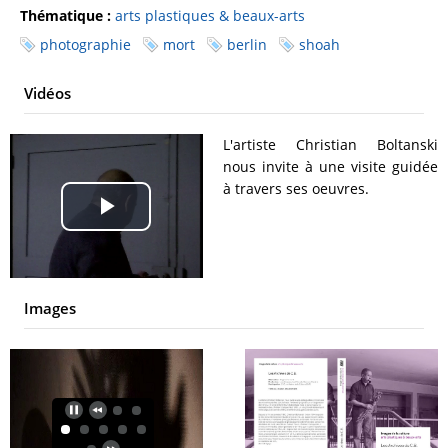
Thématique :
arts plastiques & beaux-arts
photographie
mort
berlin
shoah
Vidéos
L'artiste Christian Boltanski
nous invite à une visite guidée
à travers ses oeuvres.
Play
Video
Images