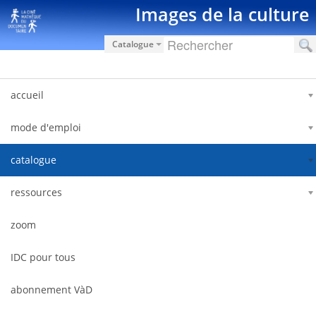
Saut au contenu
Images de la culture
Catalogue
accueil
mode d'emploi
catalogue
ressources
zoom
IDC pour tous
abonnement VàD