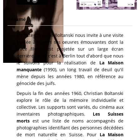
Résumé
L'artiste Christian Boltanski nous invite à une visite
guidée à travers ses oeuvres émouvantes dont la
trace filmée est projetée sur un large écran
derrière lui. Et c'est à Berlin tout d'abord que nous
le suivons pour la réalisation de
La Maison
manquante
(1990), un long travail de deuil qu'il
mène depuis les années 1980, en référence au
génocide des juifs.
Depuis la fin des années 1960, Christian Boltanski
explore le rôle de la mémoire individuelle et
collective. Les supports sont variés, du cinéma aux
inventaires photographiques.
Les Suisses
morts
est une liste de noms accompagnés de
photographies identifiant des personnes décédées
de mort naturelle en Suisse. Pour
La Maison