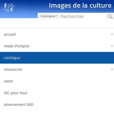
Saut au contenu
Images de la culture
Catalogue
accueil
mode d'emploi
catalogue
ressources
zoom
IDC pour tous
abonnement VàD